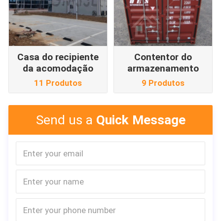
Casa do recipiente
Contentor do
da acomodação
armazenamento
11 Produtos
9 Produtos
Send us a
Quick Message