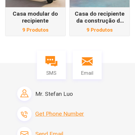
Casa modular do
Casa do recipiente
recipiente
da construção de
aço
9 Produtos
9 Produtos
SMS
Email
Mr. Stefan Luo
Get Phone Number
Send Email