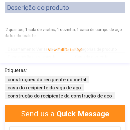
Descrição do produto
2 quartos, 1 sala de visitas, 1 cozinha, 1 casa de campo de aço
da luz do toalete
Departamento Veritas Verified
Categorias de produto
View Full Detall
Casa padrão do recipiente
Casa do contentor
Toalete portátil
Casa provisória da casa pré-
Etiquetas:
fabricada
a casa de campo de aço moderna da casa da casa de campo luxu
construções do recipiente do metal
construção de aço da luz da casa da casa pré-fabricada pré-fabr
casa do recipiente da viga de aço
construção do recipiente da construção de aço
Send us a
Quick Message