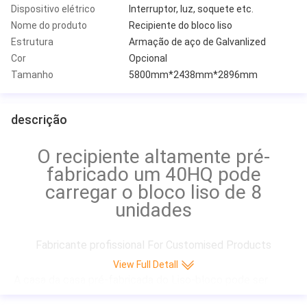
Dispositivo elétrico
Interruptor, luz, soquete etc.
Nome do produto
Recipiente do bloco liso
Estrutura
Armação de aço de Galvanlized
Cor
Opcional
Tamanho
5800mm*2438mm*2896mm
descrição
O recipiente altamente pré-
fabricado um 40HQ pode
carregar o bloco liso de 8
unidades
Fabricante profissional For Customised Products
View Full Detall
A casa da casa pré-fabricada do Liso-bloco pode ser 
usada como o escritório, a acomodação, a cantina, o 